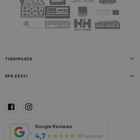
TINGIMUSED
GPS EESTI
Google Reviews
4,7
★
★
★
★
★
737 arvustust