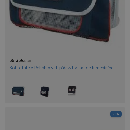
69,35€
ALATES
Kott otstele Robship vettpidav/UV-kaitse tumesinine
-5%