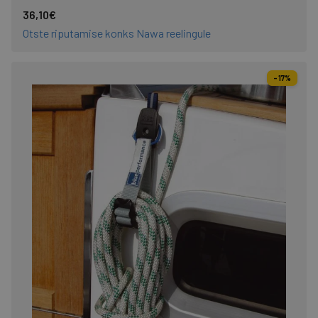
36,10€
Otste riputamise konks Nawa reelingule
-17%