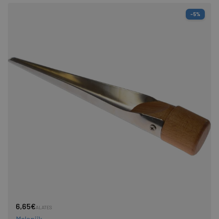
-5%
6,65€
ALATES
Malspiik