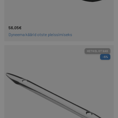
56,05€
Dyneema käärid otste pleissimiseks
HETKEL OTSAS
-5%