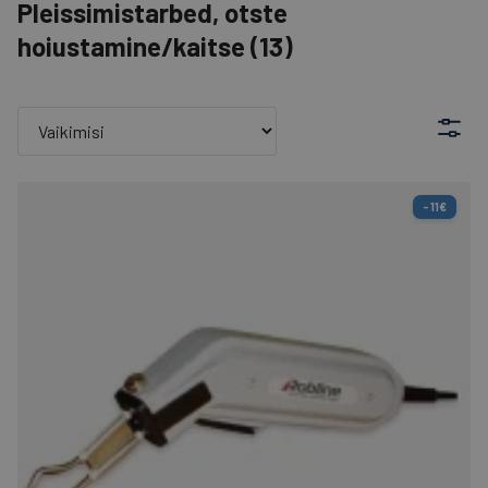
Pleissimistarbed, otste
hoiustamine/kaitse
(
13
)
-11€