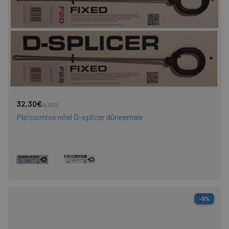
32,30€
ALATES
Pleissimise nõel D-splicer düneemale
-5%