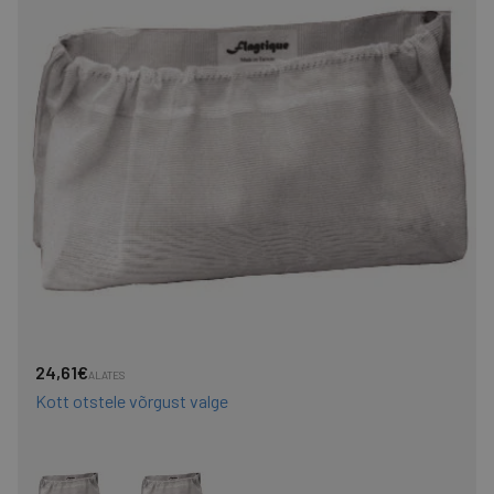
24,61€
ALATES
Kott otstele võrgust valge