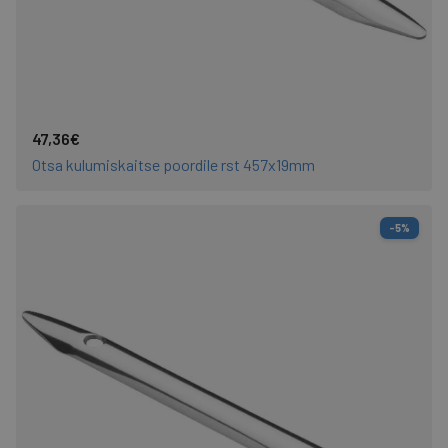
47,36€
Otsa kulumiskaitse poordile rst 457x19mm
-5%